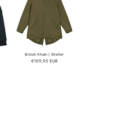
British Khaki | Shelter
Normaler
€109,95 EUR
Preis