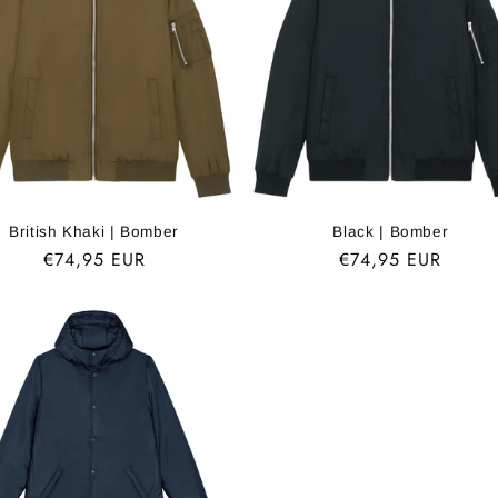
British Khaki | Bomber
Black | Bomber
Normaler
€74,95 EUR
Normaler
€74,95 EUR
Preis
Preis