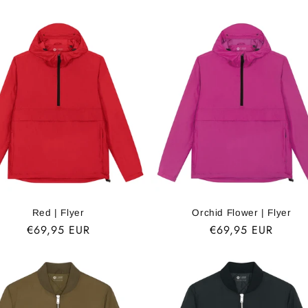
Red | Flyer
Orchid Flower | Flyer
Normaler
€69,95 EUR
Normaler
€69,95 EUR
Preis
Preis