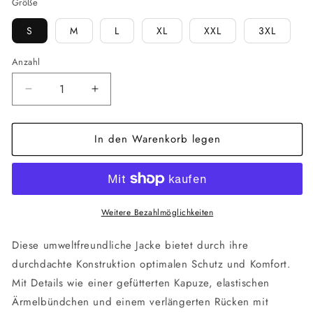
Größe
S
M
L
XL
XXL
3XL
Anzahl
Verringere
Erhöhe
die
die
Menge
Menge
In den Warenkorb legen
für
für
Red
Red
|
|
Flyer
Flyer
Weitere Bezahlmöglichkeiten
Diese umweltfreundliche Jacke bietet durch ihre
durchdachte Konstruktion optimalen Schutz und Komfort.
Mit Details wie einer gefütterten Kapuze, elastischen
Ärmelbündchen und einem verlängerten Rücken mit