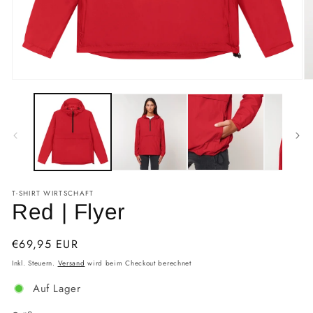
T-SHIRT WIRTSCHAFT
Red | Flyer
Normaler
€69,95 EUR
Preis
Inkl. Steuern.
Versand
wird beim Checkout berechnet
Auf Lager