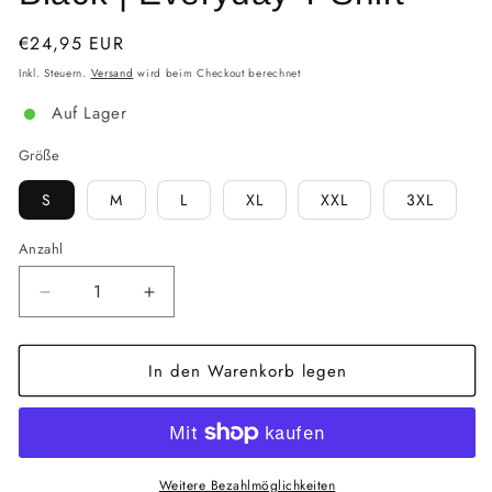
Normaler
€24,95 EUR
Preis
Inkl. Steuern.
Versand
wird beim Checkout berechnet
Auf Lager
Größe
S
M
L
XL
XXL
3XL
Anzahl
Verringere
Erhöhe
die
die
Menge
Menge
In den Warenkorb legen
für
für
Black
Black
|
|
Everyday
Everyday
T-
T-
Shirt
Shirt
Weitere Bezahlmöglichkeiten