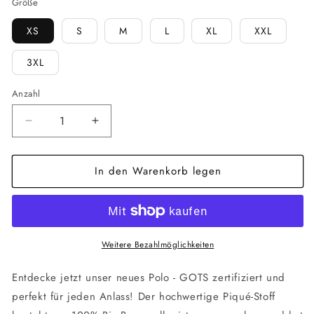
Größe
XS
S
M
L
XL
XXL
3XL
Anzahl
Verringere
Erhöhe
die
die
Menge
Menge
In den Warenkorb legen
für
für
Glazed
Glazed
Green
Green
|
|
Polo
Polo
Weitere Bezahlmöglichkeiten
Entdecke jetzt unser neues Polo - GOTS zertifiziert und
perfekt für jeden Anlass! Der hochwertige Piqué-Stoff