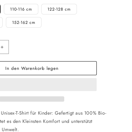
110-116 cm
122-128 cm
152-162 cm
Erhöhe
die
Menge
In den Warenkorb legen
für
Everyday
Kinder
T-
Shirt
|
Fiesta
Unisex-T-Shirt für Kinder: Gefertigt aus 100% Bio-
et es den Kleinsten Komfort und unterstützt
e Umwelt.