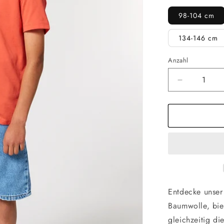
98-104 cm
134-146 cm
Anzahl
Verringere
die
Menge
für
Everyday
Kinder
T-
Shirt
|
Fiesta
Entdecke unser 
Baumwolle, biet
gleichzeitig di