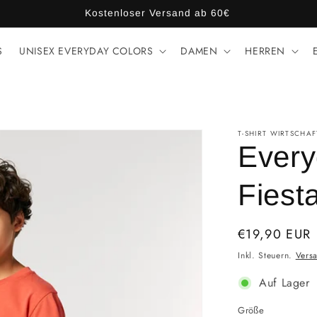
Kostenloser Versand ab 60€
S
UNISEX EVERYDAY COLORS
DAMEN
HERREN
T-SHIRT WIRTSCHAF
Every
Fiest
Normaler
€19,90 EUR
Preis
Inkl. Steuern.
Vers
Auf Lager
Größe