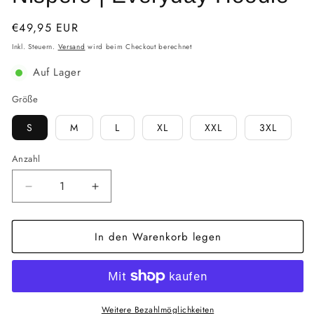
Normaler
€49,95 EUR
Preis
Inkl. Steuern.
Versand
wird beim Checkout berechnet
Auf Lager
Größe
S
M
L
XL
XXL
3XL
Anzahl
Verringere
Erhöhe
die
die
Menge
Menge
In den Warenkorb legen
für
für
Nispero
Nispero
|
|
Everyday
Everyday
Hoodie
Hoodie
Weitere Bezahlmöglichkeiten