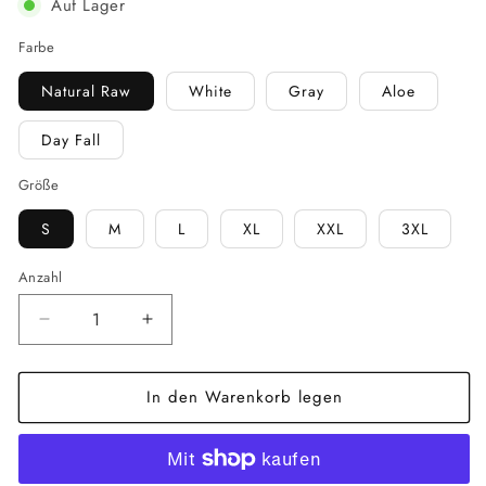
Auf Lager
Farbe
Natural Raw
White
Gray
Aloe
Day Fall
Größe
S
M
L
XL
XXL
3XL
Anzahl
Verringere
Erhöhe
die
die
Menge
Menge
In den Warenkorb legen
für
für
No
No
More
More
Bad
Bad