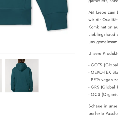
garantiert, son
Mit Liebe zum 
wir dir Qualitä
Kombination au
Lieblingshoodi
uns gemeinsam 
Unsere Produkt
- GOTS (Global
-
OEKO-TEX St
-
PETA-vegan zer
-
GRS (Global 
- O
CS (Organic 
Schaue in unse
perfekte Passfo