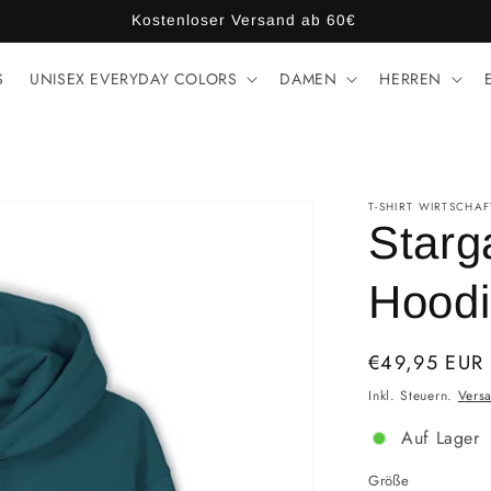
Kostenloser Versand ab 60€
S
UNISEX EVERYDAY COLORS
DAMEN
HERREN
T-SHIRT WIRTSCHAF
Starg
Hood
Normaler
€49,95 EUR
Preis
Inkl. Steuern.
Vers
Auf Lager
Größe