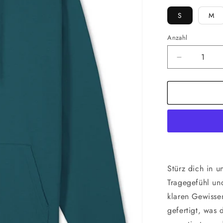
S
M
Anzahl
Verringere
die
Menge
für
Stargazer
|
Everyday
Hoodie
Stürz dich in u
Tragegefühl un
klaren Gewisse
gefertigt, was 