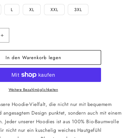
L
XL
XXL
3XL
Erhöhe
die
Menge
In den Warenkorb legen
für
Stargazer
|
Everyday
Hoodie
Weitere Bezahlmöglichkeiten
nsere Hoodie-Vielfalt, die nicht nur mit bequemem
d angesagtem Design punktet, sondern auch mit einem
n. Jeder unserer Hoodies ist aus 100% Bio-Baumwolle
dir nicht nur ein kuschelig weiches Hautgefühl