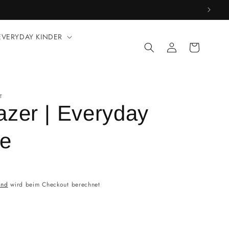
EVERYDAY KINDER
Einloggen
Warenkorb
T
azer | Everyday
ie
and
wird beim Checkout berechnet